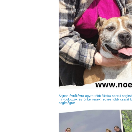
Sajnos évről évre egyre több állatka szorul segítsé
mi (dolgozók és önkéntesek) egyre több csatát k
segítségre!