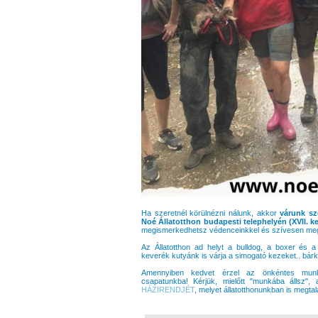
Ha szeretnél körülnézni nálunk, akkor
várunk sz
Noé Állatotthon budapesti telephelyén (XVII. ke
megismerkedhetsz védenceinkkel és szívesen megmu
Az Állatotthon ad helyt a bulldog, a boxer és 
keverék kutyánk is várja a simogató kezeket.. bárki
Amennyiben kedvet érzel az önkéntes munkár
csapatunkba! Kérjük, mielőtt "munkába állsz"
HÁZIRENDJÉT
, melyet állatotthonunkban is megtal