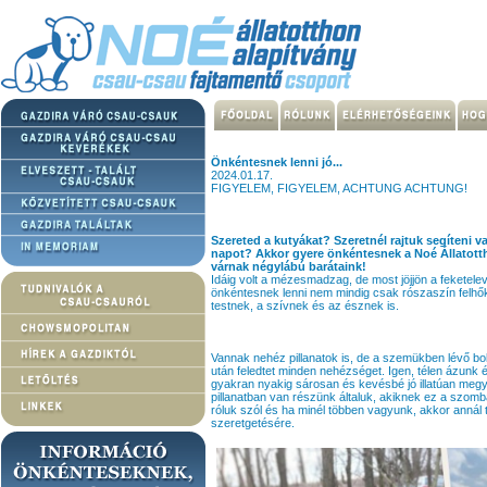
Önkéntesnek lenni jó...
2024.01.17.
FIGYELEM, FIGYELEM, ACHTUNG ACHTUNG!
Szereted a kutyákat? Szeretnél rajtuk segíteni v
napot? Akkor gyere önkéntesnek a Noé Állatott
várnak négylábú barátaink!
Idáig volt a mézesmadzag, de most jöjjön a feketele
önkéntesnek lenni nem mindig csak rószaszín felh
testnek, a szívnek és az észnek is.
Vannak nehéz pillanatok is, de a szemükben lévő bo
után feledtet minden nehézséget. Igen, télen ázunk é
gyakran nyakig sárosan és kevésbé jó illatúan megy
pillanatban van részünk általuk, akiknek ez a szomba
róluk szól és ha minél többen vagyunk, akkor annál t
szeretgetésére.