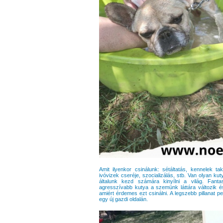
Amit ilyenkor csinálunk: sétáltatás, kennelek tak
ivóvizek cseréje, szocializálás, stb. Van olyan ku
általunk kezd számára kinyílni a világ. Fant
agresszívabb kutya a szemünk láttára változik és 
amiért érdemes ezt csinálni. A legszebb pillanat pe
egy új gazdi oldalán.