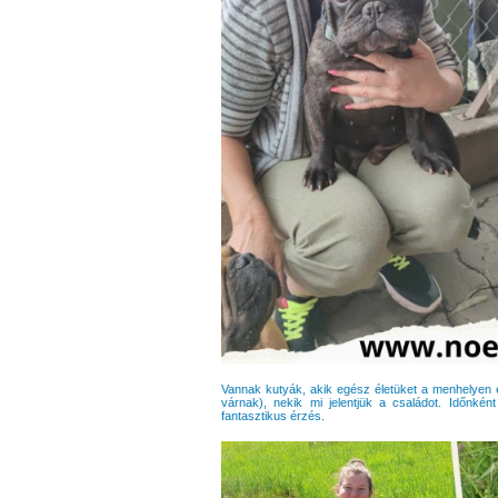
Vannak kutyák, akik egész életüket a menhelyen é
várnak), nekik mi jelentjük a családot. Időnké
fantasztikus érzés.