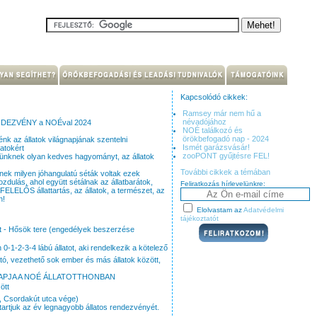
Kapcsolódó cikkek:
Ramsey már nem hű a
névadójához
ENDEZVÉNY a NOÉval 2024
NOÉ találkozó és
örökbefogadó nap - 2024
nk az állatok világnapjának szentelni
Ismét garázsvásár!
atokért
zooPONT gyűjtésre FEL!
vünknek olyan kedves hagyományt, az állatok
További cikkek a témában
nek milyen jóhangulatú séták voltak ezek
ulás, ahol együtt sétálnak az állatbarátok,
Feliratkozás hírlevelünkre:
FELELŐS állattartás, az állatok, a természet, az
n!
Elolvastam az
Adatvédelmi
tájékoztatót
 út - Hősök tere (engedélyek beszerzése
0-1-2-3-4 lábú állatot, aki rendelkezik a kötelező
ató, vezethető sok ember és más állatok között,
ÁGNAPJA A NOÉ ÁLLATOTTHONBAN
ött
t, Csordakút utca vége)
artjuk az év legnagyobb állatos rendezvényét.