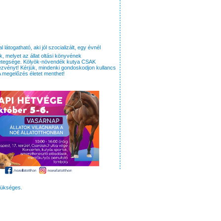
átogatható, aki jól szocializált, egy évnél
k, melyet az állat oltási könyvének
ő betegsége. Kölyök-növendék kutya CSAK
zvényt! Kérjük, mindenki gondoskodjon kullancs
A megelőzés életet menthet!
zükséges.