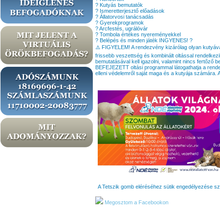
? Kutyás bemutatók
? Ismeretterjesztő előadások
? Állatorvosi tanácsadás
? Gyerekprogramok
? Arcfestés, ugrálóvár
? Tombola értékes nyereményekkel
? Belépés és minden játék INGYENES! ?
⚠️ FIGYELEM! A rendezvény kizárólag olyan kutyával l
frissebb veszettség és kombinált oltással rendelkezi
bemutatásával kell igazolni, valamint nincs fertőz
BEFEJEZETT oltási programmal látogathatja a rende
elleni védelemről saját maga és a kutyája számára. 
A Tetszik gomb eléréséhez sütik engedélyezése s
Megosztom a Facebookon