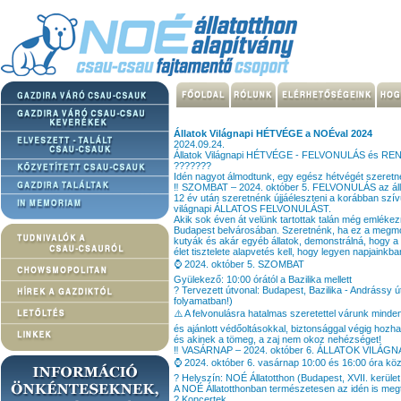
Állatok Világnapi HÉTVÉGE a NOÉval 2024
2024.09.24.
Állatok Világnapi HÉTVÉGE - FELVONULÁS és R
???????
Idén nagyot álmodtunk, egy egész hétvégét szeretné
‼️ SZOMBAT – 2024. október 5. FELVONULÁS az áll
12 év után szeretnénk újjáéleszteni a korábban szí
világnapi ÁLLATOS FELVONULÁST.
Akik sok éven át velünk tartottak talán még emlékez
Budapest belvárosában. Szeretnénk, ha ez a megmozd
kutyák és akár egyéb állatok, demonstrálná, hogy a 
élet tisztelete alapvetés kell, hogy legyen napjainkba
⌚️ 2024. október 5. SZOMBAT
Gyülekező: 10:00 órától a Bazilika mellett
? Tervezett útvonal: Budapest, Bazilika - Andrássy
folyamatban!)
⚠️ A felvonulásra hatalmas szeretettel várunk minden 
és ajánlott védőoltásokkal, biztonsággal végig hozh
és akinek a tömeg, a zaj nem okoz nehézséget!
‼️ VASÁRNAP – 2024. október 6. ÁLLATOK VIL
⌚️ 2024. október 6. vasárnap 10:00 és 16:00 óra köz
? Helyszín: NOÉ Állatotthon (Budapest, XVII. kerüle
A NOÉ Állatotthonban természetesen az idén is megt
? Koncertek